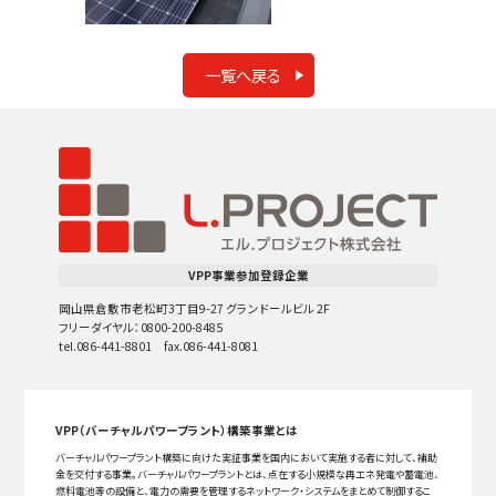
一覧へ戻る
VPP事業参加登録企業
岡山県倉敷市老松町3丁目9-27 グランドールビル 2F
フリーダイヤル：0800-200-8485
tel.086-441-8801 fax.086-441-8081
VPP（バーチャルパワープラント）構築事業とは
バーチャルパワープラント構築に向けた実証事業を国内において実施する者に対して、補助
金を交付する事業。バーチャルパワープラントとは、点在する小規模な再エネ発電や蓄電池、
燃料電池等の設備と、電力の需要を管理するネットワーク・システムをまとめて制御するこ