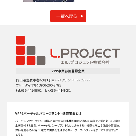
一覧へ戻る
VPP事業参加登録企業
岡山県倉敷市老松町3丁目9-27 グランドールビル 2F
フリーダイヤル：0800-200-8485
tel.086-441-8801 fax.086-441-8081
VPP（バーチャルパワープラント）構築事業とは
バーチャルパワープラント構築に向けた実証事業を国内において実施する者に対して、補助
金を交付する事業。バーチャルパワープラントとは、点在する小規模な再エネ発電や蓄電池、
燃料電池等の設備と、電力の需要を管理するネットワーク・システムをまとめて制御するこ
とです。