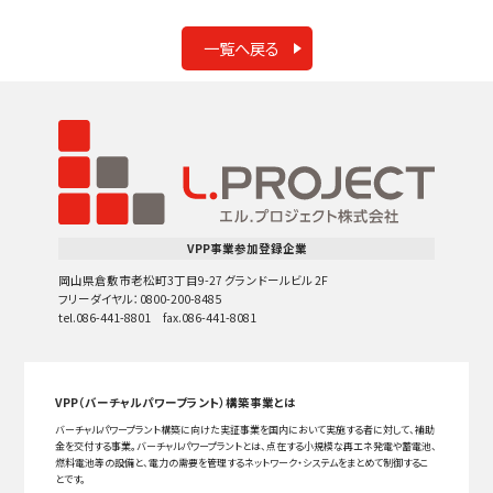
一覧へ戻る
VPP事業参加登録企業
岡山県倉敷市老松町3丁目9-27 グランドールビル 2F
フリーダイヤル：0800-200-8485
tel.086-441-8801 fax.086-441-8081
VPP（バーチャルパワープラント）構築事業とは
バーチャルパワープラント構築に向けた実証事業を国内において実施する者に対して、補助
金を交付する事業。バーチャルパワープラントとは、点在する小規模な再エネ発電や蓄電池、
燃料電池等の設備と、電力の需要を管理するネットワーク・システムをまとめて制御するこ
とです。