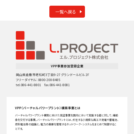
一覧へ戻る
VPP事業参加登録企業
岡山県倉敷市老松町3丁目9-27 グランドールビル 2F
フリーダイヤル：0800-200-8485
tel.086-441-8801 fax.086-441-8081
VPP（バーチャルパワープラント）構築事業とは
バーチャルパワープラント構築に向けた実証事業を国内において実施する者に対して、補助
金を交付する事業。バーチャルパワープラントとは、点在する小規模な再エネ発電や蓄電池、
燃料電池等の設備と、電力の需要を管理するネットワーク・システムをまとめて制御するこ
とです。