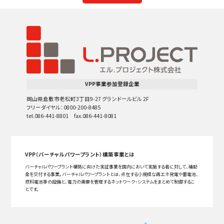
VPP事業参加登録企業
岡山県倉敷市老松町3丁目9-27 グランドールビル 2F
フリーダイヤル：0800-200-8485
tel.086-441-8801 fax.086-441-8081
VPP（バーチャルパワープラント）構築事業とは
バーチャルパワープラント構築に向けた実証事業を国内において実施する者に対して、補助
金を交付する事業。バーチャルパワープラントとは、点在する小規模な再エネ発電や蓄電池、
燃料電池等の設備と、電力の需要を管理するネットワーク・システムをまとめて制御するこ
とです。