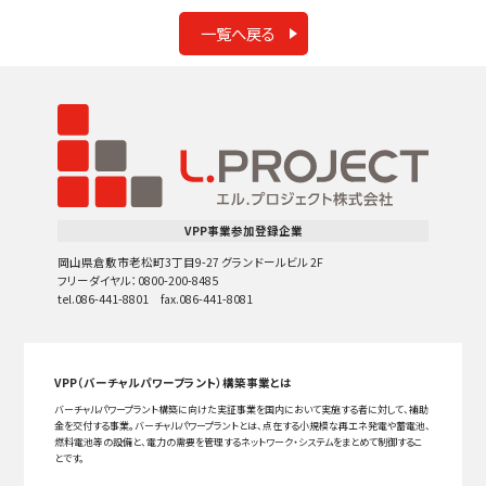
一覧へ戻る
VPP事業参加登録企業
岡山県倉敷市老松町3丁目9-27 グランドールビル 2F
フリーダイヤル：0800-200-8485
tel.086-441-8801 fax.086-441-8081
VPP（バーチャルパワープラント）構築事業とは
バーチャルパワープラント構築に向けた実証事業を国内において実施する者に対して、補助
金を交付する事業。バーチャルパワープラントとは、点在する小規模な再エネ発電や蓄電池、
燃料電池等の設備と、電力の需要を管理するネットワーク・システムをまとめて制御するこ
とです。