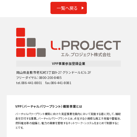
一覧へ戻る
VPP事業参加登録企業
岡山県倉敷市老松町3丁目9-27 グランドールビル 2F
フリーダイヤル：0800-200-8485
tel.086-441-8801 fax.086-441-8081
VPP（バーチャルパワープラント）構築事業とは
バーチャルパワープラント構築に向けた実証事業を国内において実施する者に対して、補助
金を交付する事業。バーチャルパワープラントとは、点在する小規模な再エネ発電や蓄電池、
燃料電池等の設備と、電力の需要を管理するネットワーク・システムをまとめて制御するこ
とです。