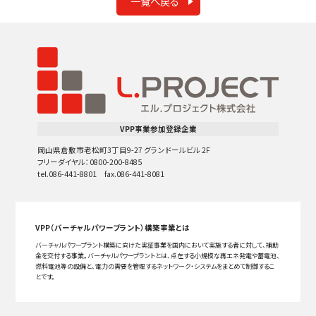
一覧へ戻る
VPP事業参加登録企業
岡山県倉敷市老松町3丁目9-27 グランドールビル 2F
フリーダイヤル：0800-200-8485
tel.086-441-8801 fax.086-441-8081
VPP（バーチャルパワープラント）構築事業とは
バーチャルパワープラント構築に向けた実証事業を国内において実施する者に対して、補助
金を交付する事業。バーチャルパワープラントとは、点在する小規模な再エネ発電や蓄電池、
燃料電池等の設備と、電力の需要を管理するネットワーク・システムをまとめて制御するこ
とです。