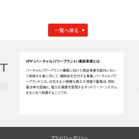
一覧へ戻る
VPP（バーチャルパワープラント）構築事業とは
バーチャルパワープラント構築に向けた実証事業を国内におい
て実施する者に対して、補助金を交付する事業。バーチャルパワ
ープラントとは、点在する小規模な再エネ発電や蓄電池、燃料
電池等の設備と、電力の需要を管理するネットワーク・システム
をまとめて制御することです。
プライバシーポリシー