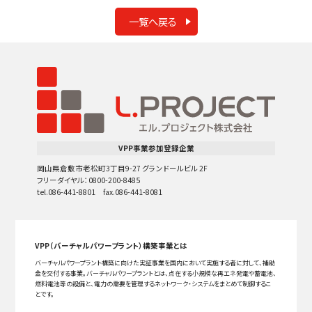
一覧へ戻る
VPP事業参加登録企業
岡山県倉敷市老松町3丁目9-27 グランドールビル 2F
フリーダイヤル：0800-200-8485
tel.086-441-8801 fax.086-441-8081
VPP（バーチャルパワープラント）構築事業とは
バーチャルパワープラント構築に向けた実証事業を国内において実施する者に対して、補助
金を交付する事業。バーチャルパワープラントとは、点在する小規模な再エネ発電や蓄電池、
燃料電池等の設備と、電力の需要を管理するネットワーク・システムをまとめて制御するこ
とです。