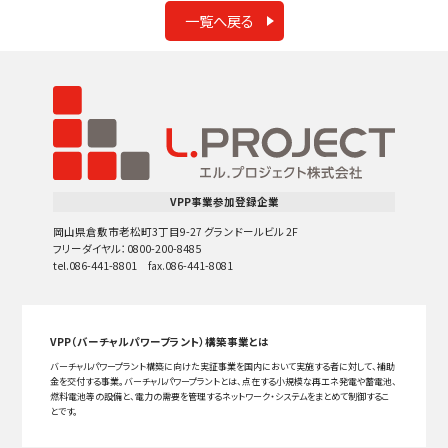
一覧へ戻る
VPP事業参加登録企業
岡山県倉敷市老松町3丁目9-27 グランドールビル 2F
フリーダイヤル：0800-200-8485
tel.086-441-8801 fax.086-441-8081
VPP（バーチャルパワープラント）構築事業とは
バーチャルパワープラント構築に向けた実証事業を国内において実施する者に対して、補助
金を交付する事業。バーチャルパワープラントとは、点在する小規模な再エネ発電や蓄電池、
燃料電池等の設備と、電力の需要を管理するネットワーク・システムをまとめて制御するこ
とです。