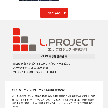
一覧へ戻る
VPP事業参加登録企業
岡山県倉敷市老松町3丁目9-27 グランドールビル 2F
フリーダイヤル：0800-200-8485
tel.086-441-8801 fax.086-441-8081
VPP（バーチャルパワープラント）構築事業とは
バーチャルパワープラント構築に向けた実証事業を国内において実施する者に対して、補助
金を交付する事業。バーチャルパワープラントとは、点在する小規模な再エネ発電や蓄電池、
燃料電池等の設備と、電力の需要を管理するネットワーク・システムをまとめて制御するこ
とです。