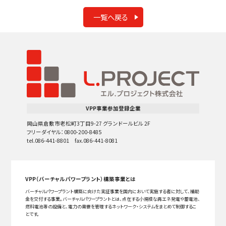
一覧へ戻る
VPP事業参加登録企業
岡山県倉敷市老松町3丁目9-27 グランドールビル 2F
フリーダイヤル：0800-200-8485
tel.086-441-8801 fax.086-441-8081
VPP（バーチャルパワープラント）構築事業とは
バーチャルパワープラント構築に向けた実証事業を国内において実施する者に対して、補助
金を交付する事業。バーチャルパワープラントとは、点在する小規模な再エネ発電や蓄電池、
燃料電池等の設備と、電力の需要を管理するネットワーク・システムをまとめて制御するこ
とです。