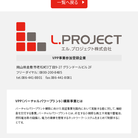
一覧へ戻る
VPP事業参加登録企業
岡山県倉敷市老松町3丁目9-27 グランドールビル 2F
フリーダイヤル：0800-200-8485
tel.086-441-8801 fax.086-441-8081
VPP（バーチャルパワープラント）構築事業とは
バーチャルパワープラント構築に向けた実証事業を国内において実施する者に対して、補助
金を交付する事業。バーチャルパワープラントとは、点在する小規模な再エネ発電や蓄電池、
燃料電池等の設備と、電力の需要を管理するネットワーク・システムをまとめて制御するこ
とです。