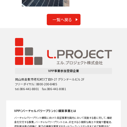
一覧へ戻る
VPP事業参加登録企業
岡山県倉敷市老松町3丁目9-27 グランドールビル 2F
フリーダイヤル：0800-200-8485
tel.086-441-8801 fax.086-441-8081
VPP（バーチャルパワープラント）構築事業とは
バーチャルパワープラント構築に向けた実証事業を国内において実施する者に対して、補助
金を交付する事業。バーチャルパワープラントとは、点在する小規模な再エネ発電や蓄電池、
燃料電池等の設備と、電力の需要を管理するネットワーク・システムをまとめて制御するこ