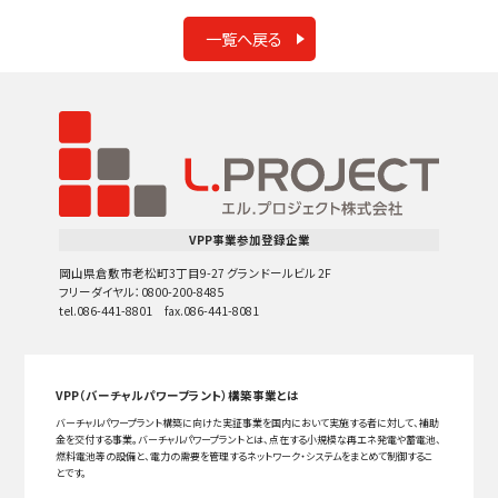
一覧へ戻る
VPP事業参加登録企業
岡山県倉敷市老松町3丁目9-27 グランドールビル 2F
フリーダイヤル：0800-200-8485
tel.086-441-8801 fax.086-441-8081
VPP（バーチャルパワープラント）構築事業とは
バーチャルパワープラント構築に向けた実証事業を国内において実施する者に対して、補助
金を交付する事業。バーチャルパワープラントとは、点在する小規模な再エネ発電や蓄電池、
燃料電池等の設備と、電力の需要を管理するネットワーク・システムをまとめて制御するこ
とです。