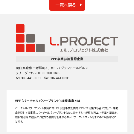
一覧へ戻る
VPP事業参加登録企業
岡山県倉敷市老松町3丁目9-27 グランドールビル 2F
フリーダイヤル：0800-200-8485
tel.086-441-8801 fax.086-441-8081
VPP（バーチャルパワープラント）構築事業とは
バーチャルパワープラント構築に向けた実証事業を国内において実施する者に対して、補助
金を交付する事業。バーチャルパワープラントとは、点在する小規模な再エネ発電や蓄電池、
燃料電池等の設備と、電力の需要を管理するネットワーク・システムをまとめて制御するこ
とです。