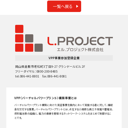
一覧へ戻る
VPP事業参加登録企業
岡山県倉敷市老松町3丁目9-27 グランドールビル 2F
フリーダイヤル：0800-200-8485
tel.086-441-8801 fax.086-441-8081
VPP（バーチャルパワープラント）構築事業とは
バーチャルパワープラント構築に向けた実証事業を国内において実施する者に対して、補助
金を交付する事業。バーチャルパワープラントとは、点在する小規模な再エネ発電や蓄電池、
燃料電池等の設備と、電力の需要を管理するネットワーク・システムをまとめて制御するこ
とです。