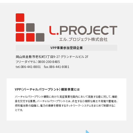
VPP事業参加登録企業
岡山県倉敷市老松町3丁目9-27 グランドールビル 2F
フリーダイヤル：0800-200-8485
tel.086-441-8801 fax.086-441-8081
VPP（バーチャルパワープラント）構築事業とは
バーチャルパワープラント構築に向けた実証事業を国内において実施する者に対して、補助
金を交付する事業。バーチャルパワープラントとは、点在する小規模な再エネ発電や蓄電池、
燃料電池等の設備と、電力の需要を管理するネットワーク・システムをまとめて制御するこ
とです。