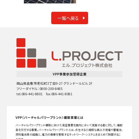
一覧へ戻る
VPP事業参加登録企業
岡山県倉敷市老松町3丁目9-27 グランドールビル 2F
フリーダイヤル：0800-200-8485
tel.086-441-8801 fax.086-441-8081
VPP（バーチャルパワープラント）構築事業とは
バーチャルパワープラント構築に向けた実証事業を国内において実施する者に対して、補助
金を交付する事業。バーチャルパワープラントとは、点在する小規模な再エネ発電や蓄電池、
燃料電池等の設備と、電力の需要を管理するネットワーク・システムをまとめて制御するこ