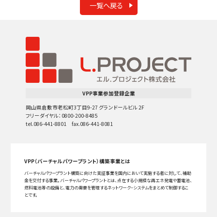
一覧へ戻る
VPP事業参加登録企業
岡山県倉敷市老松町3丁目9-27 グランドールビル 2F
フリーダイヤル：0800-200-8485
tel.086-441-8801 fax.086-441-8081
VPP（バーチャルパワープラント）構築事業とは
バーチャルパワープラント構築に向けた実証事業を国内において実施する者に対して、補助
金を交付する事業。バーチャルパワープラントとは、点在する小規模な再エネ発電や蓄電池、
燃料電池等の設備と、電力の需要を管理するネットワーク・システムをまとめて制御するこ
とです。