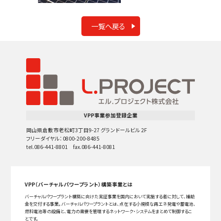
一覧へ戻る
VPP事業参加登録企業
岡山県倉敷市老松町3丁目9-27 グランドールビル 2F
フリーダイヤル：0800-200-8485
tel.086-441-8801 fax.086-441-8081
VPP（バーチャルパワープラント）構築事業とは
バーチャルパワープラント構築に向けた実証事業を国内において実施する者に対して、補助
金を交付する事業。バーチャルパワープラントとは、点在する小規模な再エネ発電や蓄電池、
燃料電池等の設備と、電力の需要を管理するネットワーク・システムをまとめて制御するこ
とです。