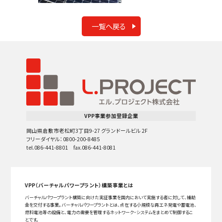
一覧へ戻る
VPP事業参加登録企業
岡山県倉敷市老松町3丁目9-27 グランドールビル 2F
フリーダイヤル：0800-200-8485
tel.086-441-8801 fax.086-441-8081
VPP（バーチャルパワープラント）構築事業とは
バーチャルパワープラント構築に向けた実証事業を国内において実施する者に対して、補助
金を交付する事業。バーチャルパワープラントとは、点在する小規模な再エネ発電や蓄電池、
燃料電池等の設備と、電力の需要を管理するネットワーク・システムをまとめて制御するこ
とです。