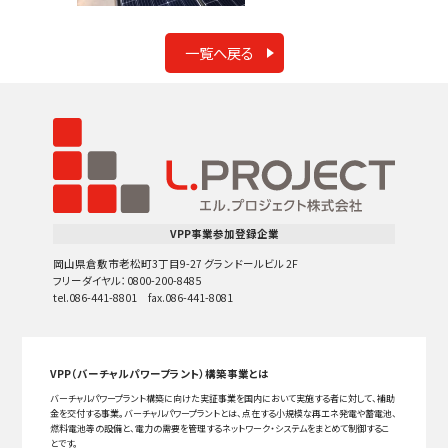
一覧へ戻る
VPP事業参加登録企業
岡山県倉敷市老松町3丁目9-27 グランドールビル 2F
フリーダイヤル：0800-200-8485
tel.086-441-8801 fax.086-441-8081
VPP（バーチャルパワープラント）構築事業とは
バーチャルパワープラント構築に向けた実証事業を国内において実施する者に対して、補助
金を交付する事業。バーチャルパワープラントとは、点在する小規模な再エネ発電や蓄電池、
燃料電池等の設備と、電力の需要を管理するネットワーク・システムをまとめて制御するこ
とです。