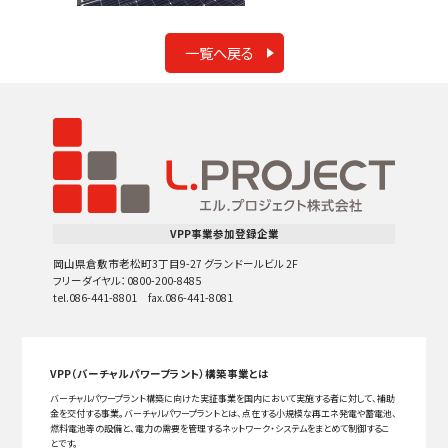
一覧へ戻る
VPP事業参加登録企業
岡山県倉敷市老松町3丁目9-27 グランドールビル 2F
フリーダイヤル：0800-200-8485
tel.086-441-8801 fax.086-441-8081
VPP（バーチャルパワープラント）構築事業とは
バーチャルパワープラント構築に向けた実証事業を国内において実施する者に対して、補助
金を交付する事業。バーチャルパワープラントとは、点在する小規模な再エネ発電や蓄電池、
燃料電池等の設備と、電力の需要を管理するネットワーク・システムをまとめて制御するこ
とです。