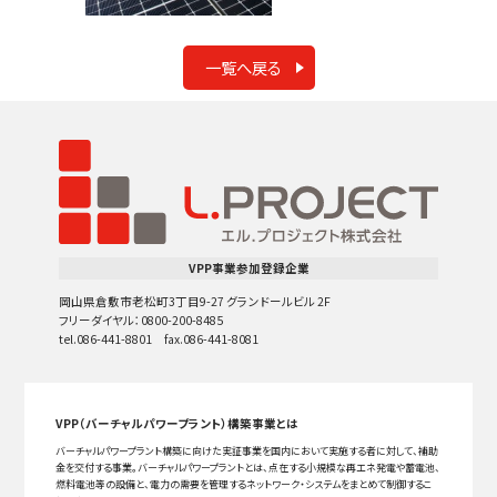
一覧へ戻る
VPP事業参加登録企業
岡山県倉敷市老松町3丁目9-27 グランドールビル 2F
フリーダイヤル：0800-200-8485
tel.086-441-8801 fax.086-441-8081
VPP（バーチャルパワープラント）構築事業とは
バーチャルパワープラント構築に向けた実証事業を国内において実施する者に対して、補助
金を交付する事業。バーチャルパワープラントとは、点在する小規模な再エネ発電や蓄電池、
燃料電池等の設備と、電力の需要を管理するネットワーク・システムをまとめて制御するこ