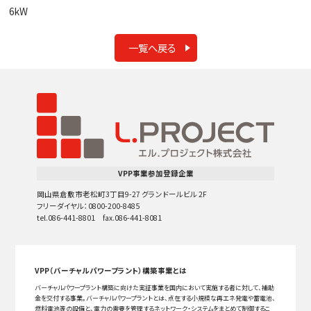
6kW
一覧へ戻る
VPP事業参加登録企業
岡山県倉敷市老松町3丁目9-27 グランドールビル 2F
フリーダイヤル：0800-200-8485
tel.086-441-8801 fax.086-441-8081
VPP（バーチャルパワープラント）構築事業とは
バーチャルパワープラント構築に向けた実証事業を国内において実施する者に対して、補助
金を交付する事業。バーチャルパワープラントとは、点在する小規模な再エネ発電や蓄電池、
燃料電池等の設備と、電力の需要を管理するネットワーク・システムをまとめて制御するこ