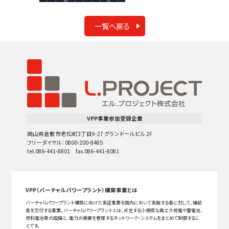
一覧へ戻る
VPP事業参加登録企業
岡山県倉敷市老松町3丁目9-27 グランドールビル 2F
フリーダイヤル：0800-200-8485
tel.086-441-8801 fax.086-441-8081
VPP（バーチャルパワープラント）構築事業とは
バーチャルパワープラント構築に向けた実証事業を国内において実施する者に対して、補助
金を交付する事業。バーチャルパワープラントとは、点在する小規模な再エネ発電や蓄電池、
燃料電池等の設備と、電力の需要を管理するネットワーク・システムをまとめて制御するこ
とです。