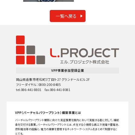
一覧へ戻る
VPP事業参加登録企業
岡山県倉敷市老松町3丁目9-27 グランドールビル 2F
フリーダイヤル：0800-200-8485
tel.086-441-8801 fax.086-441-8081
VPP（バーチャルパワープラント）構築事業とは
バーチャルパワープラント構築に向けた実証事業を国内において実施する者に対して、補助
金を交付する事業。バーチャルパワープラントとは、点在する小規模な再エネ発電や蓄電池、
燃料電池等の設備と、電力の需要を管理するネットワーク・システムをまとめて制御するこ
とです。