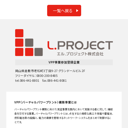
一覧へ戻る
VPP事業参加登録企業
岡山県倉敷市老松町3丁目9-27 グランドールビル 2F
フリーダイヤル：0800-200-8485
tel.086-441-8801 fax.086-441-8081
VPP（バーチャルパワープラント）構築事業とは
バーチャルパワープラント構築に向けた実証事業を国内において実施する者に対して、補助
金を交付する事業。バーチャルパワープラントとは、点在する小規模な再エネ発電や蓄電池、
燃料電池等の設備と、電力の需要を管理するネットワーク・システムをまとめて制御するこ
とです。