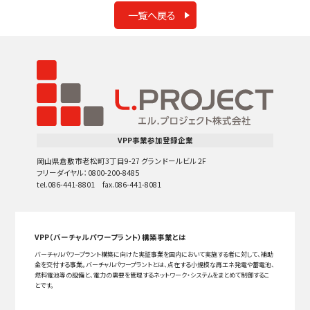
一覧へ戻る
VPP事業参加登録企業
岡山県倉敷市老松町3丁目9-27 グランドールビル 2F
フリーダイヤル：0800-200-8485
tel.086-441-8801 fax.086-441-8081
VPP（バーチャルパワープラント）構築事業とは
バーチャルパワープラント構築に向けた実証事業を国内において実施する者に対して、補助
金を交付する事業。バーチャルパワープラントとは、点在する小規模な再エネ発電や蓄電池、
燃料電池等の設備と、電力の需要を管理するネットワーク・システムをまとめて制御するこ
とです。