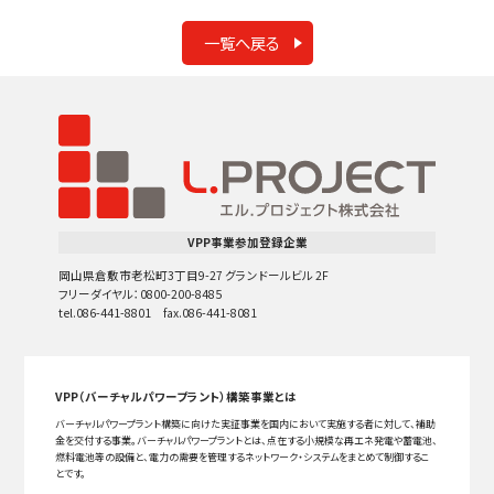
一覧へ戻る
VPP事業参加登録企業
岡山県倉敷市老松町3丁目9-27 グランドールビル 2F
フリーダイヤル：0800-200-8485
tel.086-441-8801 fax.086-441-8081
VPP（バーチャルパワープラント）構築事業とは
バーチャルパワープラント構築に向けた実証事業を国内において実施する者に対して、補助
金を交付する事業。バーチャルパワープラントとは、点在する小規模な再エネ発電や蓄電池、
燃料電池等の設備と、電力の需要を管理するネットワーク・システムをまとめて制御するこ
とです。