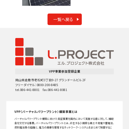
一覧へ戻る
VPP事業参加登録企業
岡山県倉敷市老松町3丁目9-27 グランドールビル 2F
フリーダイヤル：0800-200-8485
tel.086-441-8801 fax.086-441-8081
VPP（バーチャルパワープラント）構築事業とは
バーチャルパワープラント構築に向けた実証事業を国内において実施する者に対して、補助
金を交付する事業。バーチャルパワープラントとは、点在する小規模な再エネ発電や蓄電池、
燃料電池等の設備と、電力の需要を管理するネットワーク・システムをまとめて制御するこ