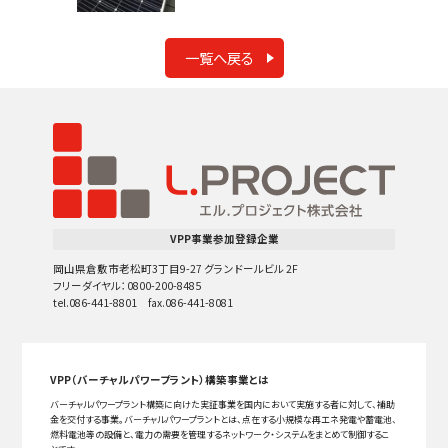
一覧へ戻る
VPP事業参加登録企業
岡山県倉敷市老松町3丁目9-27 グランドールビル 2F
フリーダイヤル：0800-200-8485
tel.086-441-8801 fax.086-441-8081
VPP（バーチャルパワープラント）構築事業とは
バーチャルパワープラント構築に向けた実証事業を国内において実施する者に対して、補助
金を交付する事業。バーチャルパワープラントとは、点在する小規模な再エネ発電や蓄電池、
燃料電池等の設備と、電力の需要を管理するネットワーク・システムをまとめて制御するこ