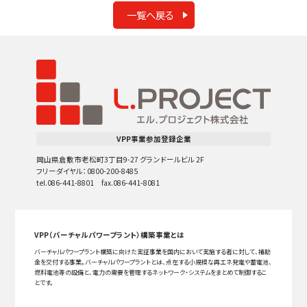
一覧へ戻る
VPP事業参加登録企業
岡山県倉敷市老松町3丁目9-27 グランドールビル 2F
フリーダイヤル：0800-200-8485
tel.086-441-8801 fax.086-441-8081
VPP（バーチャルパワープラント）構築事業とは
バーチャルパワープラント構築に向けた実証事業を国内において実施する者に対して、補助
金を交付する事業。バーチャルパワープラントとは、点在する小規模な再エネ発電や蓄電池、
燃料電池等の設備と、電力の需要を管理するネットワーク・システムをまとめて制御するこ
とです。