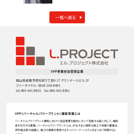
一覧へ戻る
VPP事業参加登録企業
岡山県倉敷市老松町3丁目9-27 グランドールビル 2F
フリーダイヤル：0800-200-8485
tel.086-441-8801 fax.086-441-8081
VPP（バーチャルパワープラント）構築事業とは
バーチャルパワープラント構築に向けた実証事業を国内において実施する者に対して、補助
金を交付する事業。バーチャルパワープラントとは、点在する小規模な再エネ発電や蓄電池、
燃料電池等の設備と、電力の需要を管理するネットワーク・システムをまとめて制御するこ