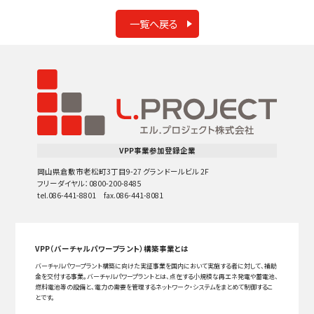
一覧へ戻る
VPP事業参加登録企業
岡山県倉敷市老松町3丁目9-27 グランドールビル 2F
フリーダイヤル：0800-200-8485
tel.086-441-8801 fax.086-441-8081
VPP（バーチャルパワープラント）構築事業とは
バーチャルパワープラント構築に向けた実証事業を国内において実施する者に対して、補助
金を交付する事業。バーチャルパワープラントとは、点在する小規模な再エネ発電や蓄電池、
燃料電池等の設備と、電力の需要を管理するネットワーク・システムをまとめて制御するこ
とです。