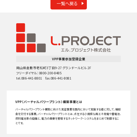
一覧へ戻る
VPP事業参加登録企業
岡山県倉敷市老松町3丁目9-27 グランドールビル 2F
フリーダイヤル：0800-200-8485
tel.086-441-8801 fax.086-441-8081
VPP（バーチャルパワープラント）構築事業とは
バーチャルパワープラント構築に向けた実証事業を国内において実施する者に対して、補助
金を交付する事業。バーチャルパワープラントとは、点在する小規模な再エネ発電や蓄電池、
燃料電池等の設備と、電力の需要を管理するネットワーク・システムをまとめて制御するこ
とです。