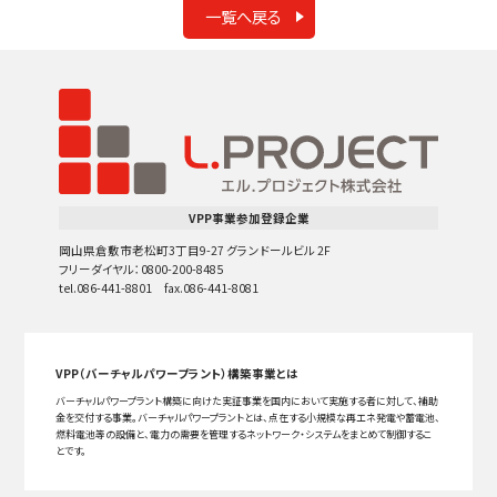
一覧へ戻る
VPP事業参加登録企業
岡山県倉敷市老松町3丁目9-27 グランドールビル 2F
フリーダイヤル：0800-200-8485
tel.086-441-8801 fax.086-441-8081
VPP（バーチャルパワープラント）構築事業とは
バーチャルパワープラント構築に向けた実証事業を国内において実施する者に対して、補助
金を交付する事業。バーチャルパワープラントとは、点在する小規模な再エネ発電や蓄電池、
燃料電池等の設備と、電力の需要を管理するネットワーク・システムをまとめて制御するこ
とです。