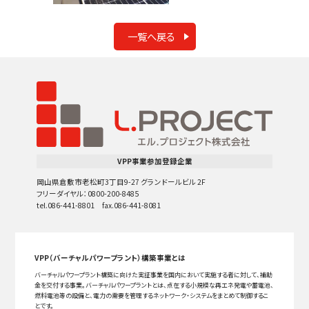
一覧へ戻る
VPP事業参加登録企業
岡山県倉敷市老松町3丁目9-27 グランドールビル 2F
フリーダイヤル：0800-200-8485
tel.086-441-8801 fax.086-441-8081
VPP（バーチャルパワープラント）構築事業とは
バーチャルパワープラント構築に向けた実証事業を国内において実施する者に対して、補助
金を交付する事業。バーチャルパワープラントとは、点在する小規模な再エネ発電や蓄電池、
燃料電池等の設備と、電力の需要を管理するネットワーク・システムをまとめて制御するこ
とです。