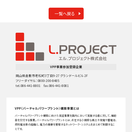
一覧へ戻る
VPP事業参加登録企業
岡山県倉敷市老松町3丁目9-27 グランドールビル 2F
フリーダイヤル：0800-200-8485
tel.086-441-8801 fax.086-441-8081
VPP（バーチャルパワープラント）構築事業とは
バーチャルパワープラント構築に向けた実証事業を国内において実施する者に対して、補助
金を交付する事業。バーチャルパワープラントとは、点在する小規模な再エネ発電や蓄電池、
燃料電池等の設備と、電力の需要を管理するネットワーク・システムをまとめて制御するこ
とです。