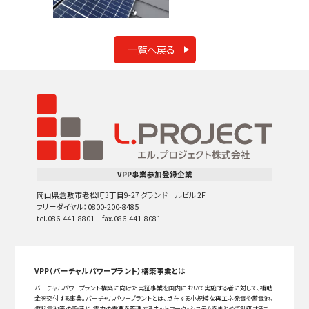
一覧へ戻る
VPP事業参加登録企業
岡山県倉敷市老松町3丁目9-27 グランドールビル 2F
フリーダイヤル：0800-200-8485
tel.086-441-8801 fax.086-441-8081
VPP（バーチャルパワープラント）構築事業とは
バーチャルパワープラント構築に向けた実証事業を国内において実施する者に対して、補助
金を交付する事業。バーチャルパワープラントとは、点在する小規模な再エネ発電や蓄電池、
燃料電池等の設備と、電力の需要を管理するネットワーク・システムをまとめて制御するこ