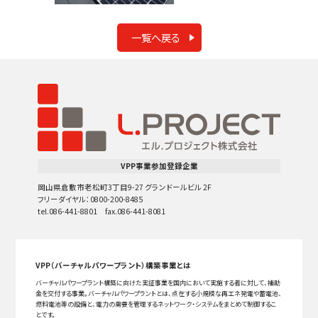
一覧へ戻る
VPP事業参加登録企業
岡山県倉敷市老松町3丁目9-27 グランドールビル 2F
フリーダイヤル：0800-200-8485
tel.086-441-8801 fax.086-441-8081
VPP（バーチャルパワープラント）構築事業とは
バーチャルパワープラント構築に向けた実証事業を国内において実施する者に対して、補助
金を交付する事業。バーチャルパワープラントとは、点在する小規模な再エネ発電や蓄電池、
燃料電池等の設備と、電力の需要を管理するネットワーク・システムをまとめて制御するこ
とです。