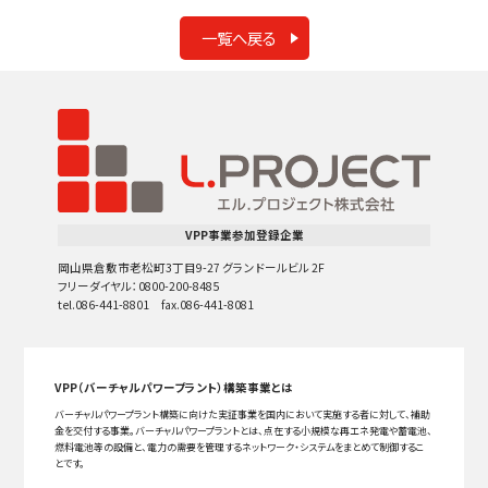
一覧へ戻る
VPP事業参加登録企業
岡山県倉敷市老松町3丁目9-27 グランドールビル 2F
フリーダイヤル：0800-200-8485
tel.086-441-8801 fax.086-441-8081
VPP（バーチャルパワープラント）構築事業とは
バーチャルパワープラント構築に向けた実証事業を国内において実施する者に対して、補助
金を交付する事業。バーチャルパワープラントとは、点在する小規模な再エネ発電や蓄電池、
燃料電池等の設備と、電力の需要を管理するネットワーク・システムをまとめて制御するこ
とです。