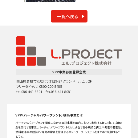
一覧へ戻る
VPP事業参加登録企業
岡山県倉敷市老松町3丁目9-27 グランドールビル 2F
フリーダイヤル：0800-200-8485
tel.086-441-8801 fax.086-441-8081
VPP（バーチャルパワープラント）構築事業とは
バーチャルパワープラント構築に向けた実証事業を国内において実施する者に対して、補助
金を交付する事業。バーチャルパワープラントとは、点在する小規模な再エネ発電や蓄電池、
燃料電池等の設備と、電力の需要を管理するネットワーク・システムをまとめて制御するこ
とです。