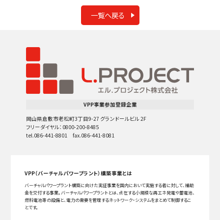
一覧へ戻る
VPP事業参加登録企業
岡山県倉敷市老松町3丁目9-27 グランドールビル 2F
フリーダイヤル：0800-200-8485
tel.086-441-8801 fax.086-441-8081
VPP（バーチャルパワープラント）構築事業とは
バーチャルパワープラント構築に向けた実証事業を国内において実施する者に対して、補助
金を交付する事業。バーチャルパワープラントとは、点在する小規模な再エネ発電や蓄電池、
燃料電池等の設備と、電力の需要を管理するネットワーク・システムをまとめて制御するこ
とです。