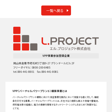
一覧へ戻る
VPP事業参加登録企業
岡山県倉敷市老松町3丁目9-27 グランドールビル 2F
フリーダイヤル：0800-200-8485
tel.086-441-8801 fax.086-441-8081
VPP（バーチャルパワープラント）構築事業とは
バーチャルパワープラント構築に向けた実証事業を国内において実施する者に対して、補助
金を交付する事業。バーチャルパワープラントとは、点在する小規模な再エネ発電や蓄電池、
燃料電池等の設備と、電力の需要を管理するネットワーク・システムをまとめて制御するこ
とです。