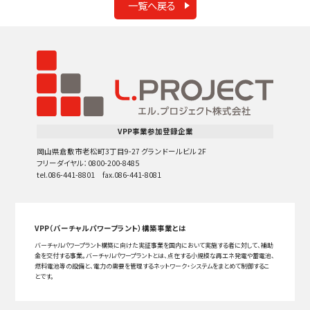
一覧へ戻る
VPP事業参加登録企業
岡山県倉敷市老松町3丁目9-27 グランドールビル 2F
フリーダイヤル：0800-200-8485
tel.086-441-8801 fax.086-441-8081
VPP（バーチャルパワープラント）構築事業とは
バーチャルパワープラント構築に向けた実証事業を国内において実施する者に対して、補助
金を交付する事業。バーチャルパワープラントとは、点在する小規模な再エネ発電や蓄電池、
燃料電池等の設備と、電力の需要を管理するネットワーク・システムをまとめて制御するこ
とです。