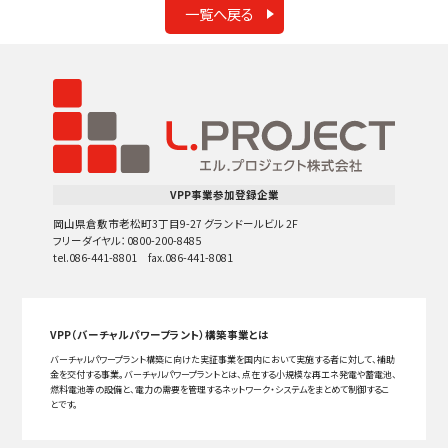
一覧へ戻る
VPP事業参加登録企業
岡山県倉敷市老松町3丁目9-27 グランドールビル 2F
フリーダイヤル：0800-200-8485
tel.086-441-8801 fax.086-441-8081
VPP（バーチャルパワープラント）構築事業とは
バーチャルパワープラント構築に向けた実証事業を国内において実施する者に対して、補助
金を交付する事業。バーチャルパワープラントとは、点在する小規模な再エネ発電や蓄電池、
燃料電池等の設備と、電力の需要を管理するネットワーク・システムをまとめて制御するこ
とです。