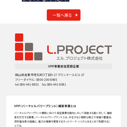
一覧へ戻る
VPP事業参加登録企業
岡山県倉敷市老松町3丁目9-27 グランドールビル 2F
フリーダイヤル：0800-200-8485
tel.086-441-8801 fax.086-441-8081
VPP（バーチャルパワープラント）構築事業とは
バーチャルパワープラント構築に向けた実証事業を国内において実施する者に対して、補助
金を交付する事業。バーチャルパワープラントとは、点在する小規模な再エネ発電や蓄電池、
燃料電池等の設備と、電力の需要を管理するネットワーク・システムをまとめて制御するこ
とです。